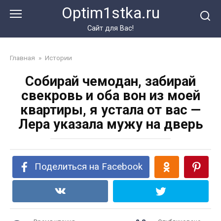
Перейти
Optim1stka.ru
к
контенту
Сайт для Вас!
Главная
»
Истории
Собирай чемодан, забирай
свекровь и оба вон из моей
квартиры, я устала от вас —
Лера указала мужу на дверь
Поделиться на Facebook