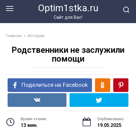
Перейти
Optim1stka.ru
к
контенту
Сайт для Вас!
Главная
»
Истории
Родственники не заслужили
помощи
Поделиться на Facebook
Время чтения
Опубликовано
13 мин.
19.05.2025