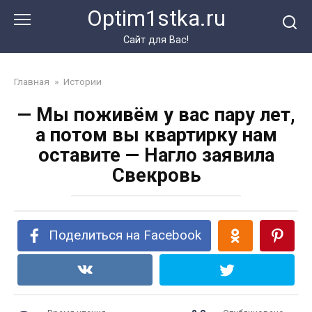
Перейти
Optim1stka.ru
к
контенту
Сайт для Вас!
Главная
»
Истории
— Мы поживём у вас пару лет,
а потом вы квартирку нам
оставите — Нагло заявила
Свекровь
Поделиться на Facebook