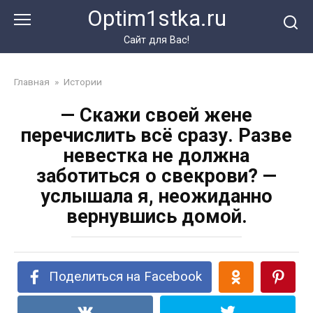
Перейти
Optim1stka.ru
к
контенту
Сайт для Вас!
Главная
»
Истории
— Скажи своей жене
перечислить всё сразу. Разве
невестка не должна
заботиться о свекрови? —
услышала я, неожиданно
вернувшись домой.
Поделиться на Facebook