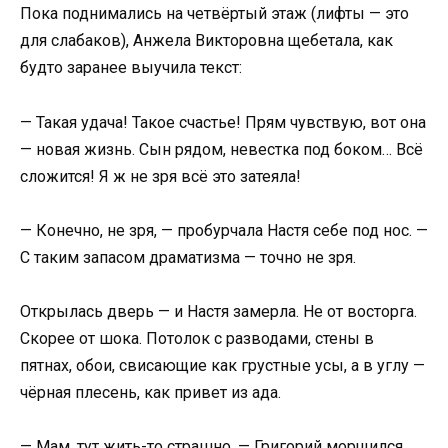
Пока поднимались на четвёртый этаж (лифты — это
для слабаков), Анжела Викторовна щебетала, как
будто заранее выучила текст:
— Такая удача! Такое счастье! Прям чувствую, вот она
— новая жизнь. Сын рядом, невестка под боком… Всё
сложится! Я ж не зря всё это затеяла!
— Конечно, не зря, — пробурчала Настя себе под нос. —
С таким запасом драматизма — точно не зря.
Открылась дверь — и Настя замерла. Не от восторга.
Скорее от шока. Потолок с разводами, стены в
пятнах, обои, свисающие как грустные усы, а в углу —
чёрная плесень, как привет из ада.
— Мам, тут жить-то страшно, — Григорий морщился,