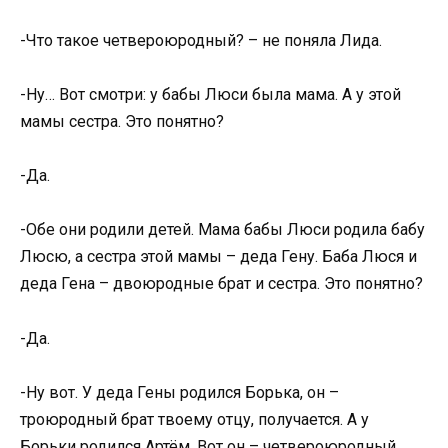
-Что такое четвероюродный? – не поняла Лида.
-Ну… Вот смотри: у бабы Люси была мама. А у этой
мамы сестра. Это понятно?
-Да.
-Обе они родили детей. Мама бабы Люси родила бабу
Люсю, а сестра этой мамы – деда Гену. Баба Люся и
деда Гена – двоюродные брат и сестра. Это понятно?
-Да.
-Ну вот. У деда Гены родился Борька, он –
троюродный брат твоему отцу, получается. А у
Борьки родился Артём. Вот он – четвероюродный