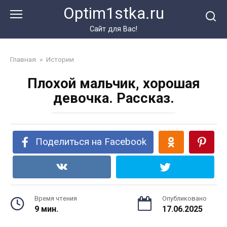
Перейти
Optim1stka.ru
к
контенту
Сайт для Вас!
Главная
»
Истории
Плохой мальчик, хорошая
девочка. Рассказ.
Поделиться на Facebook
Время чтения
Опубликовано
9 мин.
17.06.2025