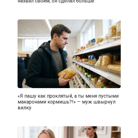
назвал своим, он сделал больше
«Я пашу как проклятый, а ты меня пустыми
макаронами кормишь?!» — муж швырнул
вилку