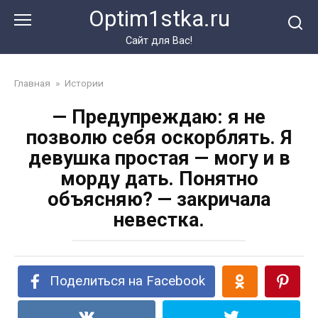
Перейти
Optim1stka.ru
к
контенту
Сайт для Вас!
Главная
»
Истории
— Предупреждаю: я не
позволю себя оскорблять. Я
девушка простая — могу и в
морду дать. Понятно
объясняю? — закричала
невестка.
Поделиться на Facebook