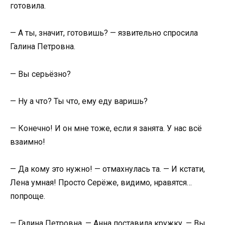
готовила.
— А ты, значит, готовишь? — язвительно спросила
Галина Петровна.
— Вы серьёзно?
— Ну а что? Ты что, ему еду варишь?
— Конечно! И он мне тоже, если я занята. У нас всё
взаимно!
— Да кому это нужно! — отмахнулась та. — И кстати,
Лена умная! Просто Серёже, видимо, нравятся…
попроще.
— Галина Петровна, — Анна поставила кружку. — Вы