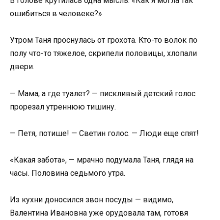
В голове крутилась одна мысль: «Как я могла так
ошибиться в человеке?»
Утром Таня проснулась от грохота. Кто-то волок по
полу что-то тяжелое, скрипели половицы, хлопали
двери.
— Мама, а где туалет? — пискливый детский голос
прорезал утреннюю тишину.
— Петя, потише! — Светин голос. — Люди еще спят!
«Какая забота», — мрачно подумала Таня, глядя на
часы. Половина седьмого утра.
Из кухни доносился звон посуды — видимо,
Валентина Ивановна уже орудовала там, готовя