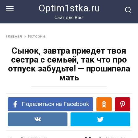
Перейти
Optim1stka.ru
к
контенту
Сайт для Вас!
Главная
»
Истории
Сынок, завтра приедет твоя
сестра с семьей, так что про
отпуск забудьте! — прошипела
мать
Поделиться на Facebook