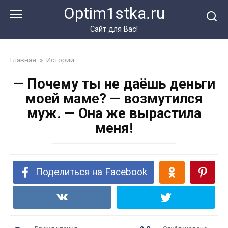
Перейти
Optim1stka.ru
к
контенту
Сайт для Вас!
Главная
»
Истории
— Почему ты не даёшь деньги
моей маме? — возмутился
муж. — Она же вырастила
меня!
Поделиться на Facebook