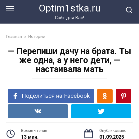
Перейти
Optim1stka.ru
к
контенту
Сайт для Вас!
Главная
»
Истории
— Перепиши дачу на брата. Ты
же одна, а у него дети, —
настаивала мать
Поделиться на Facebook
Время чтения
Опубликовано
13 мин.
01.09.2025