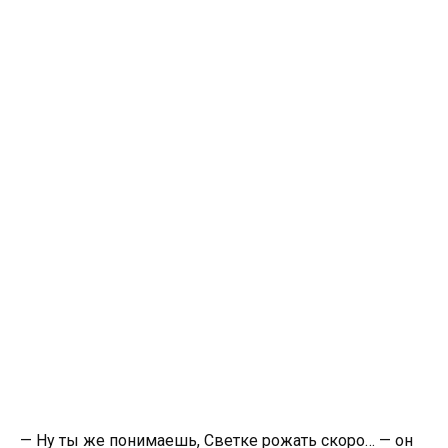
— Ну ты же понимаешь, Светке рожать скоро… — он