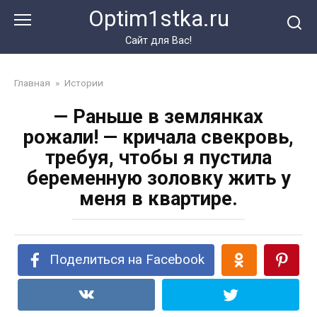
Перейти
Optim1stka.ru
к
контенту
Сайт для Вас!
Главная
»
Истории
— Раньше в землянках
рожали! — кричала свекровь,
требуя, чтобы я пустила
беременную золовку жить у
меня в квартире.
Поделиться на Facebook