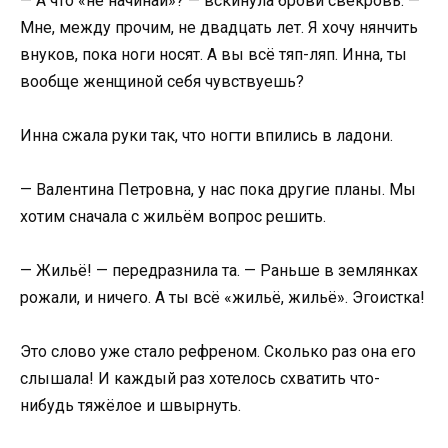
— А что «не начинай»? — вскинула брови свекровь. —
Мне, между прочим, не двадцать лет. Я хочу нянчить
внуков, пока ноги носят. А вы всё тяп-ляп. Инна, ты
вообще женщиной себя чувствуешь?
Инна сжала руки так, что ногти впились в ладони.
— Валентина Петровна, у нас пока другие планы. Мы
хотим сначала с жильём вопрос решить.
— Жильё! — передразнила та. — Раньше в землянках
рожали, и ничего. А ты всё «жильё, жильё». Эгоистка!
Это слово уже стало рефреном. Сколько раз она его
слышала! И каждый раз хотелось схватить что-
нибудь тяжёлое и швырнуть.