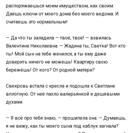
распоряжаешься моим имуществом, как своим.
Даёшь ключи от моего дома без моего ведома. И
считаешь это нормальным!
— Да что ты заладила — твоё, твоё! — взвилась
Валентина Николаевна. — Жадина ты, Светка! Вот кто
ты! Мой сын на тебе женился, а ты ему даже
доверить ничего не можешь! Квартиру свою
бережёшь! От кого? От родной матери?
Свекровь встала с кресла и подошла к Светлане
вплотную. От неё пахло валерьянкой и дешёвыми
духами.
— Я всё про тебя знаю, — прошипела она. — Думаешь,
я не вижу, как ты моего сына под каблук загнала?