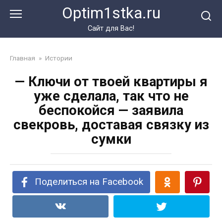
Перейти
Optim1stka.ru
к
контенту
Сайт для Вас!
Главная
»
Истории
— Ключи от твоей квартиры я
уже сделала, так что не
беспокойся — заявила
свекровь, доставая связку из
сумки
Поделиться на Facebook