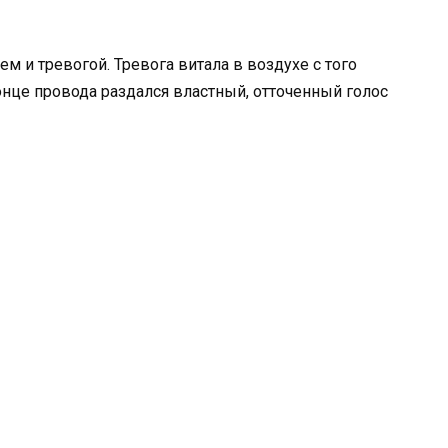
м и тревогой. Тревога витала в воздухе с того
онце провода раздался властный, отточенный голос