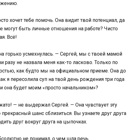
ражению.
то хочет тебе помочь. Она видит твой потенциал, да
ие могут быть личные отношения на работе? Чисто
я. Всё!
на горько усмехнулась. — Сергей, мы с твоей мамой
ни разу не назвала меня как-то ласково. Только по
остью, как будто мы на официальном приеме. Она до
ак я пересолила суп на твой день рождения три года
т и она будет моим «просто начальником»?
ажато! — не выдержал Сергей. — Она чувствует эту
о прекрасный шанс сблизиться. Вы узнаете друг друга
одить друг вокруг друга на цыпочках.
бсолютно не понимал, о чем шла речь.