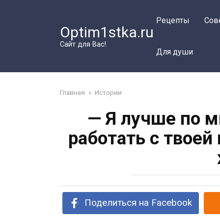
Перейти
к
Рецепты
Сов
Optim1stka.ru
контенту
Сайт для Вас!
Для души
Главная
»
Истории
— Я лучше по м
работать с твоей
Поделиться на Facebook