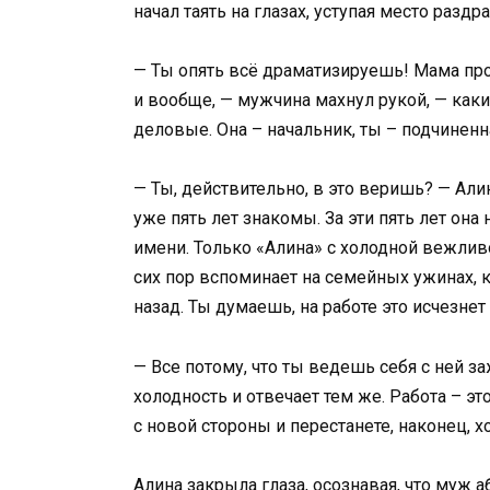
начал таять на глазах, уступая место разд
— Ты опять всё драматизируешь! Мама прос
и вообще, — мужчина махнул рукой, — как
деловые. Она – начальник, ты – подчиненна
— Ты, действительно, в это веришь? — Али
уже пять лет знакомы. За эти пять лет она 
имени. Только «Алина» с холодной вежлив
сих пор вспоминает на семейных ужинах, к
назад. Ты думаешь, на работе это исчезне
— Все потому, что ты ведешь себя с ней з
холодность и отвечает тем же. Работа – эт
с новой стороны и перестанете, наконец, х
Алина закрыла глаза, осознавая, что муж а