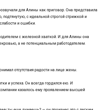
розвучали для Алины как приговор. Она представила
 подтянутую, с идеальной строгой стрижкой и
слабости и ошибки.
дителем с железной хваткой. И для Алины она
екровью, а не потенциальным работодателем.
онимал отсутствия радости на лице жены.
ки и успеха. Он всегда гордился ею. И
компании казалось ему проявлением высшей
ему ты еще думаешь? — он произнес это с легким