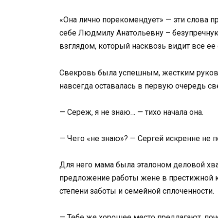
«Она лично порекомендует» — эти слова п
себе Людмилу Анатольевну – безупречную,
взглядом, который насквозь видит все ее 
Свекровь была успешным, жестким руково
навсегда оставалась в первую очередь св
— Сереж, я не знаю… — тихо начала она.
— Чего «не знаю»? — Сергей искренне не п
Для него мама была эталоном деловой хват
предложение работы жене в престижной 
степени заботы и семейной сплоченности.
— Тебе же хорошее место предлагают, поч