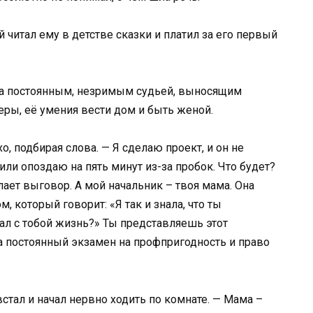
читал ему в детстве сказки и платил за его первый
а постоянным, незримым судьей, выносящим
еры, её умения вести дом и быть женой.
о, подбирая слова. — Я сделаю проект, и он не
или опоздаю на пять минут из-за пробок. Что будет?
ает выговор. А мой начальник – твоя мама. Она
, который говорит: «Я так и знала, что ты
ал с тобой жизнь?» Ты представляешь этот
 а постоянный экзамен на профпригодность и право
тал и начал нервно ходить по комнате. — Мама –