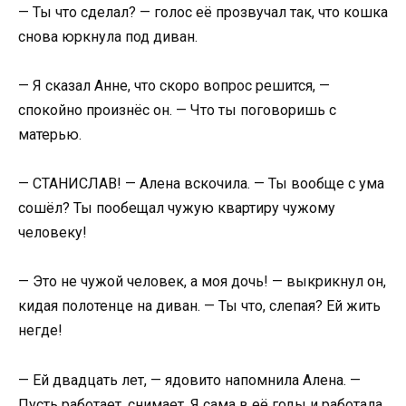
— Ты что сделал? — голос её прозвучал так, что кошка
снова юркнула под диван.
— Я сказал Анне, что скоро вопрос решится, —
спокойно произнёс он. — Что ты поговоришь с
матерью.
— СТАНИСЛАВ! — Алена вскочила. — Ты вообще с ума
сошёл? Ты пообещал чужую квартиру чужому
человеку!
— Это не чужой человек, а моя дочь! — выкрикнул он,
кидая полотенце на диван. — Ты что, слепая? Ей жить
негде!
— Ей двадцать лет, — ядовито напомнила Алена. —
Пусть работает, снимает. Я сама в её годы и работала,