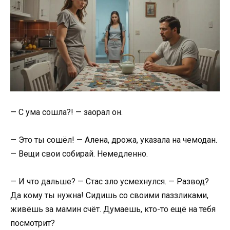
— С ума сошла?! — заорал он.
— Это ты сошёл! — Алена, дрожа, указала на чемодан.
— Вещи свои собирай. Немедленно.
— И что дальше? — Стас зло усмехнулся. — Развод?
Да кому ты нужна! Сидишь со своими паззликами,
живёшь за мамин счёт. Думаешь, кто-то ещё на тебя
посмотрит?