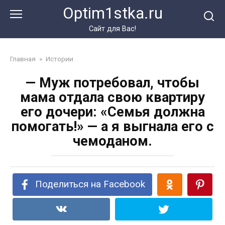
Перейти
Optim1stka.ru
к
контенту
Сайт для Вас!
Главная
»
Истории
— Муж потребовал, чтобы
мама отдала свою квартиру
его дочери: «Семья должна
помогать!» — а я выгнала его с
чемоданом.
Поделиться на Facebook