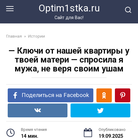
Перейти
Optim1stka.ru
к
контенту
Сайт для Вас!
Главная
»
Истории
— Ключи от нашей квартиры у
твоей матери — спросила я
мужа, не веря своим ушам
Поделиться на Facebook
Время чтения
Опубликовано
14 мин.
19.09.2025