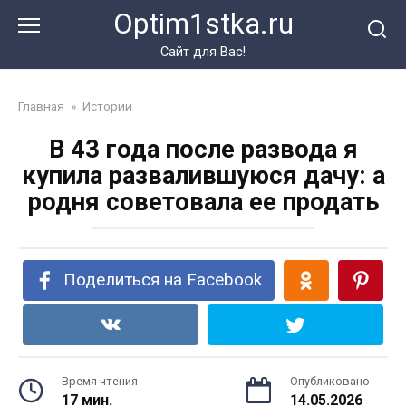
Перейти
Optim1stka.ru
к
контенту
Сайт для Вас!
Главная
»
Истории
В 43 года после развода я
купила развалившуюся дачу: а
родня советовала ее продать
Поделиться на Facebook
Время чтения
Опубликовано
17 мин.
14.05.2026