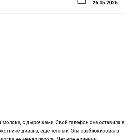
26.05.2026
 молоке, с дырочками. Свой телефон она оставила в
окотнике дивана, ещё тёплый. Она разблокировала
икогда не менял пароль. Четыре единицы.