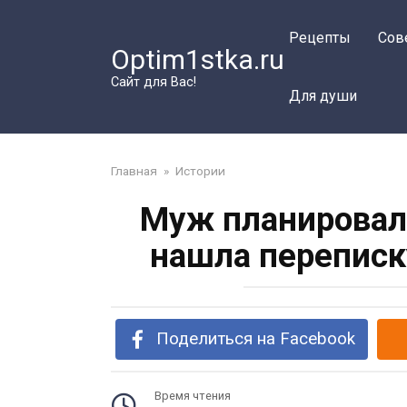
Перейти
к
Рецепты
Сов
Optim1stka.ru
контенту
Сайт для Вас!
Для души
Главная
»
Истории
Муж планировал 
нашла переписку
Поделиться на Facebook
Время чтения