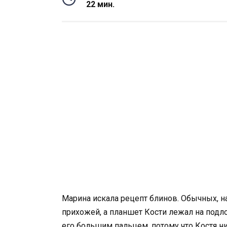
22 мин.
Марина искала рецепт блинов. Обычных, на
прихожей, а планшет Кости лежал на подл
его большим пальцем, потому что Костя н