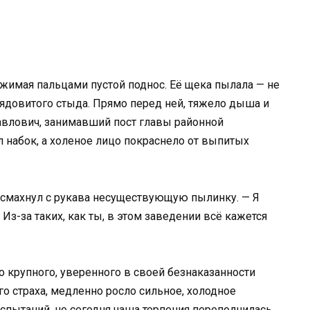
 сжимая пальцами пустой поднос. Её щека пылала — не
, ядовитого стыда. Прямо перед ней, тяжело дыша и
авлович, занимавший пост главы районной
л набок, а холеное лицо покраснело от выпитых
 смахнул с рукава несуществующую пылинку. — Я
Из-за таких, как ты, в этом заведении всё кажется
го крупного, уверенного в своей безнаказанности
го страха, медленно росло сильное, холодное
спытаний, но сегодня чаша терпения переполнилась.