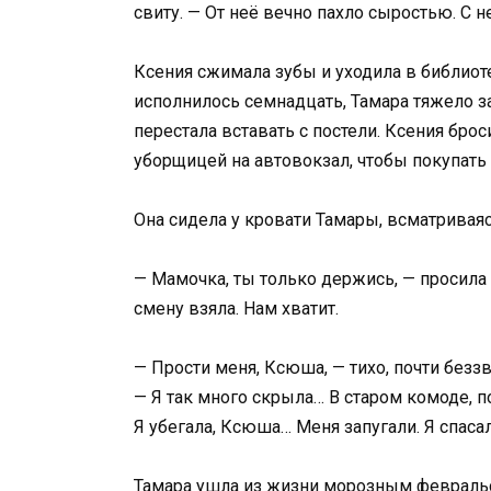
свиту. — От неё вечно пахло сыростью. С н
Ксения сжимала зубы и уходила в библиот
исполнилось семнадцать, Тамара тяжело з
перестала вставать с постели. Ксения бр
уборщицей на автовокзал, чтобы покупать
Она сидела у кровати Тамары, всматриваяс
— Мамочка, ты только держись, — просила 
смену взяла. Нам хватит.
— Прости меня, Ксюша, — тихо, почти безз
— Я так много скрыла… В старом комоде, п
Я убегала, Ксюша… Меня запугали. Я спасал
Тамара ушла из жизни морозным февральс