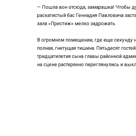
— Пошла вон отсюда, замарашка! Чтобы ду
раскатистый бас Геннадия Павловича заст
зала «Престиж» мелко задрожать.
В огромном помещении, где еще секунду н
полная, гнетущая тишина. Пятьдесят госте
тридцатилетия сына главы районной админ
на сцене растерянно переглянулись и вы