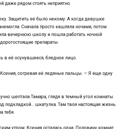
ей даже рядом стоять неприятно.
еку. Защитить её было некому. А когда девушке
анемогла. Сначала просто кашляла ночами, потом
осила вечернюю школу и пошла работать ночной
 дорогостоящие препараты.
ь в её осунувшееся, бледное лицо.
Ксения, согревая её ледяные пальцы. — Я еще одну
вучно шептала Тамара, глядя в темный угол комнаты.
од подкладкой… шкатулка. Там твоя настоящая жизнь.
а тебя.
ким утром. Ксения осталась одна. Половину комнат