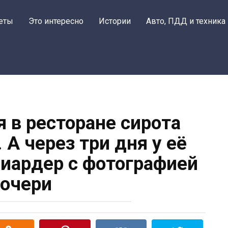
еты
Это интересно
Истории
Авто, ПДД и техника
 в ресторане сирота
 А через три дня у её
лиардер с фотографией
очери