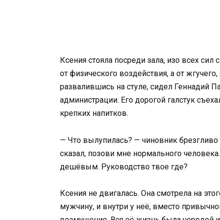
Ксения стояла посреди зала, изо всех сил
от физического воздействия, а от жгучего
развалившись на стуле, сидел Геннадий П
администрации. Его дорогой галстук съеха
крепких напитков.
— Что вылупилась? — чиновник брезгливо
сказал, позови мне нормального человека. 
дешёвым. Руководство твое где?
Ксения не двигалась. Она смотрела на это
мужчину, и внутри у неё, вместо привычно
возмущение. Вся её жизнь была чередой и