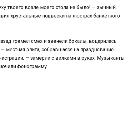
ху твоего возле моего стола не было! — зычный,
авил хрустальные подвески на люстрах банкетного
азад гремел смех и звенели бокалы, воцарилась
й — местная элита, собравшаяся на празднование
истрации, — замерли с вилками в руках. Музыканты
ключили фонограмму.