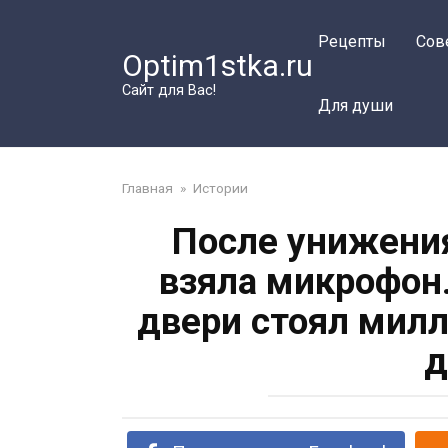
Перейти
к
Рецепты
Сов
Optim1stka.ru
контенту
Сайт для Вас!
Для души
Главная
»
Истории
После унижения
взяла микрофон.
двери стоял мил
д