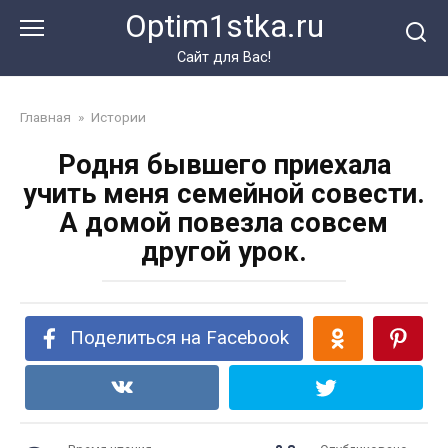
Перейти
Optim1stka.ru
к
контенту
Сайт для Вас!
Главная
»
Истории
Родня бывшего приехала
учить меня семейной совести.
А домой повезла совсем
другой урок.
Поделиться на Facebook