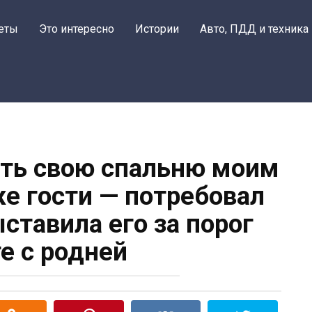
еты
Это интересно
Истории
Авто, ПДД и техника
ть свою спальню моим
же гости — потребовал
ыставила его за порог
е с родней