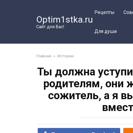
Перейти
к
Рецепты
Сов
Optim1stka.ru
контенту
Сайт для Вас!
Для души
Главная
»
Истории
Ты должна уступи
родителям, они 
сожитель, а я в
вмест