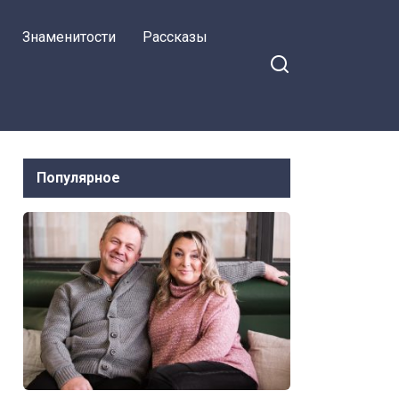
Алина, вышвыривая
Знаменитости
Рассказы
вещи мужа за дверь
Популярное