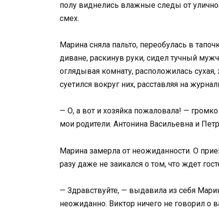
полу виднелись влажные следы от уличной
смех.
Марина сняла пальто, переобулась в тапо
диване, раскинув руки, сидел тучный муж
оглядывая комнату, расположилась сухая,
суетился вокруг них, расставляя на журна
— О, а вот и хозяйка пожаловала! — громко
мои родители. Антонина Васильевна и Петр
Марина замерла от неожиданности. О прие
разу даже не заикался о том, что ждет гост
— Здравствуйте, — выдавила из себя Марин
неожиданно. Виктор ничего не говорил о 