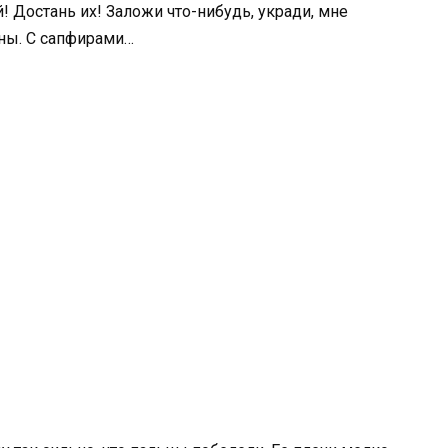
й! Достань их! Заложи что-нибудь, укради, мне
ины. С сапфирами…