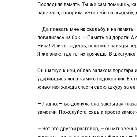
Последняя память. Ты же сам помнишь, ка
надевала, говорила: «Это тебе на свадьбу, 
— Да плевать мне на свадьбу и на память! 
повалилась на бок. — Память ей дорога! А 
Нина! Или ты ждешь, пока мне пальцы пе
Я же знаю, где ты их прячешь. В шкатулке 
Он шагнул к ней, обдав запахом перегара и
ударившись лопатками о подоконник. В его
животная жажда спасти свою шкуру за ее 
— Ладно, — выдохнула она, закрывая глаза
замолчи. Пожалуйста, сядь и просто замолч
— Вот это другой разговор, — он мгновенн
дрожать, когда он поднимал табуретку. — 