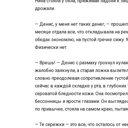
Нина стояла у окна, прижимая ладони к лиц
дрожали.
— Денис, у меня нет таких денег, — прошеп
месяце отдала все, что откладывала на рем
обедах экономлю, на пустой гречке сижу. 
Физически нет.
— Врешь! — Денис с размаху грохнул кула
жалобно звякнули, а старая ложка вылетела
словно преодолевая сопротивление густой 
сейчас в каждой складке у рта, в глубоких
сероватой бледности кожи. Она посмотрел
бессонницы и ярости глазами. Он выглядел 
по привычке, стояла на самом краю, пытаяс
— Те сережки — это все, что осталось от не