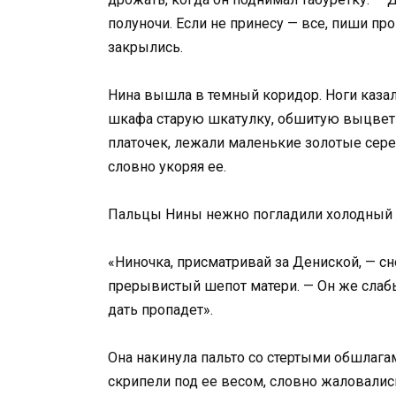
полуночи. Если не принесу — все, пиши про
закрылись.
Нина вышла в темный коридор. Ноги казал
шкафа старую шкатулку, обшитую выцветш
платочек, лежали маленькие золотые сере
словно укоряя ее.
Пальцы Нины нежно погладили холодный 
«Ниночка, присматривай за Дениской, — сн
прерывистый шепот матери. — Он же слабый
дать пропадет».
Она накинула пальто со стертыми обшлага
скрипели под ее весом, словно жаловались