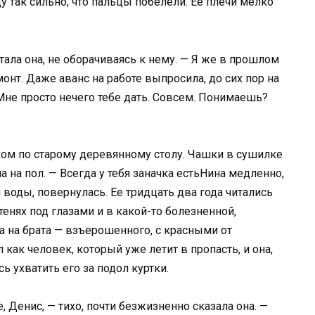
у так сильно, что пальцы побелели. Ее плечи мелко
тала она, не оборачиваясь к нему. — Я же в прошлом
онт. Даже аванс на работе выпросила, до сих пор на
Мне просто нечего тебе дать. Совсем. Понимаешь?
ком по старому деревянному столу. Чашки в сушилке
 на пол. — Всегда у тебя заначка естьНина медленно,
воды, повернулась. Ее тридцать два года читались
 тенях под глазами и в какой-то болезненной,
а на брата — взъерошенного, с красными от
как человек, который уже летит в пропасть, и она,
ь ухватить его за подол куртки.
е, Денис, — тихо, почти безжизненно сказала она. —