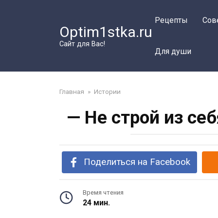
Перейти
к
Рецепты
Сов
Optim1stka.ru
контенту
Сайт для Вас!
Для души
Главная
»
Истории
— Не строй из се
Поделиться на Facebook
Время чтения
24 мин.