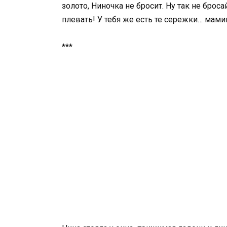
золото, Ниночка не бросит. Ну так не броса
плевать! У тебя же есть те сережки… мам
***