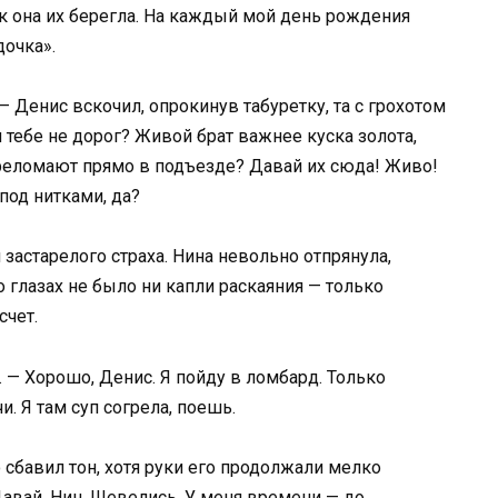
к она их берегла. На каждый мой день рождения
дочка».
— Денис вскочил, опрокинув табуретку, та с грохотом
я тебе не дорог? Живой брат важнее куска золота,
реломают прямо в подъезде? Давай их сюда! Живо!
под нитками, да?
 застарелого страха. Нина невольно отпрянула,
 глазах не было ни капли раскаяния — только
счет.
. — Хорошо, Денис. Я пойду в ломбард. Только
и. Я там суп согрела, поешь.
о сбавил тон, хотя руки его продолжали мелко
Давай, Нин. Шевелись. У меня времени — до