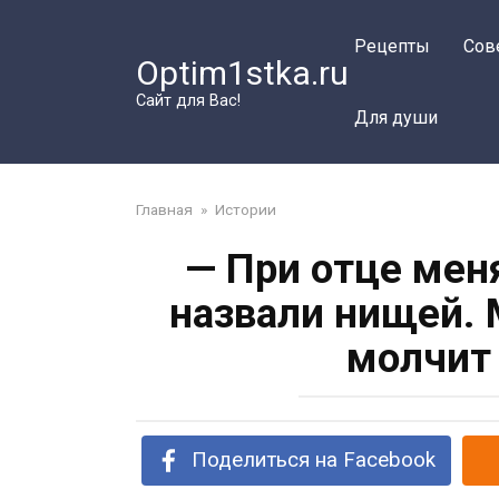
Перейти
к
Рецепты
Сов
Optim1stka.ru
контенту
Сайт для Вас!
Для души
Главная
»
Истории
— При отце меня
назвали нищей. 
молчит 
Поделиться на Facebook