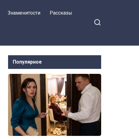
было камнем
Знаменитости
Рассказы
Популярное