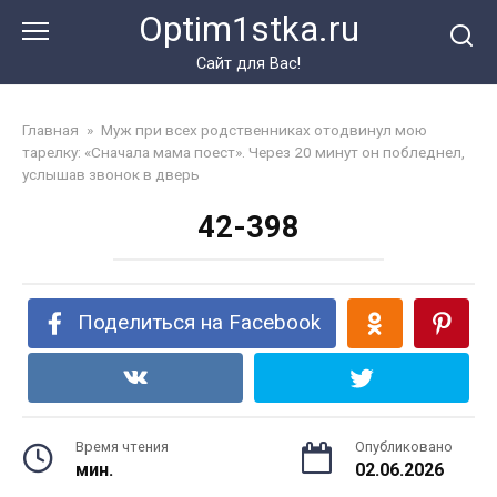
Перейти
Optim1stka.ru
к
контенту
Сайт для Вас!
Главная
»
Муж при всех родственниках отодвинул мою
тарелку: «Сначала мама поест». Через 20 минут он побледнел,
услышав звонок в дверь
42-398
Поделиться на Facebook
Время чтения
Опубликовано
мин.
02.06.2026