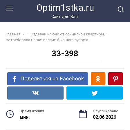
Перейти
Optim1stka.ru
к
контенту
Сайт для Вас!
Главная
»
— Отдавай ключи от сочинской квартиры, —
потребовала новая пассия бывшего супруга.
33-398
Поделиться на Facebook
Время чтения
Опубликовано
мин.
02.06.2026