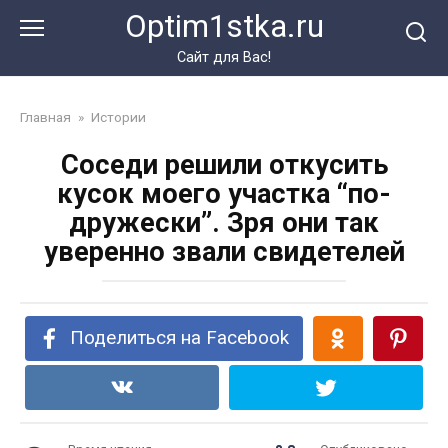
Перейти
Optim1stka.ru
к
контенту
Сайт для Вас!
Главная
»
Истории
Соседи решили откусить
кусок моего участка “по-
дружески”. Зря они так
уверенно звали свидетелей
Поделиться на Facebook