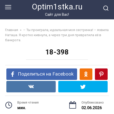
Перейти
Optim1stka.ru
к
контенту
Сайт для Вас!
Главная
»
– Ты проиграла, идеальная моя сестренка! – язвила
Наташа. Я кротко кивнула, а через три дня превратила её в
банкрота.
18-398
Поделиться на Facebook
Время чтения
Опубликовано
мин.
02.06.2026