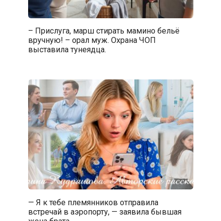
– Прислуга, марш стирать мамино бельё
вручную! – орал муж. Охрана ЧОП
выставила тунеядца.
— Я к тебе племянников отправила
встречай в аэропорту, — заявила бывшая
жена брата