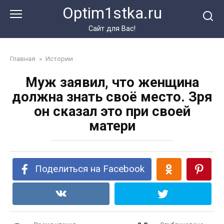
Перейти
Optim1stka.ru
к
контенту
Сайт для Вас!
Главная
»
Истории
Муж заявил, что женщина
должна знать своё место. Зря
он сказал это при своей
матери
Поделиться на Facebook