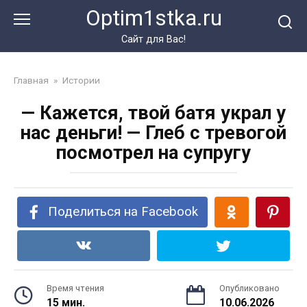
Перейти
Optim1stka.ru
к
контенту
Сайт для Вас!
Главная
»
Истории
— Кажется, твой батя украл у
нас деньги! — Глеб с тревогой
посмотрел на супругу
Поделиться на Facebook
Время чтения
Опубликовано
15 мин.
10.06.2026