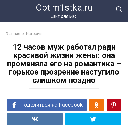
Перейти
Optim1stka.ru
к
контенту
Сайт для Вас!
Главная
»
Истории
12 часов муж работал ради
красивой жизни жены: она
променяла его на романтика –
горькое прозрение наступило
слишком поздно
Поделиться на Facebook