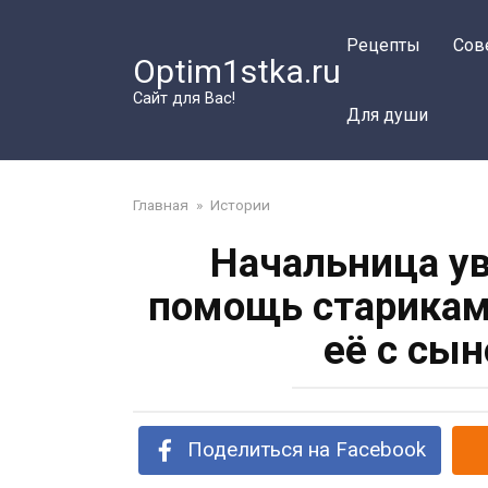
Перейти
к
Рецепты
Сов
Optim1stka.ru
контенту
Сайт для Вас!
Для души
Главная
»
Истории
Начальница ув
помощь старикам,
её с сы
Поделиться на Facebook