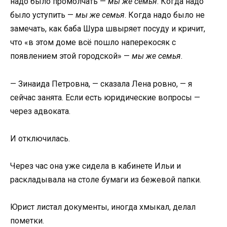
надо было промолчать —
мы же семья
. Когда надо
было уступить —
мы же семья
. Когда надо было не
замечать, как баба Шура швыряет посуду и кричит,
что «в этом доме всё пошло наперекосяк с
появлением этой городской» —
мы же семья
.
— Зинаида Петровна, — сказала Лена ровно, — я
сейчас занята. Если есть юридические вопросы —
через адвоката.
И отключилась.
Через час она уже сидела в кабинете Ильи и
раскладывала на столе бумаги из бежевой папки.
Юрист листал документы, иногда хмыкал, делал
пометки.