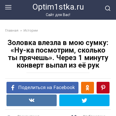
Перейти
Optim1stka.ru
к
контенту
Сайт для Вас!
Главная
»
Истории
Золовка влезла в мою сумку:
«Ну-ка посмотрим, сколько
ты прячешь». Через 1 минуту
конверт выпал из её рук
Поделиться на Facebook