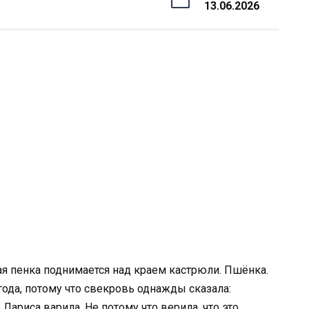
13.06.2026
рая пенка поднимается над краем кастрюли. Пшёнка.
года, потому что свекровь однажды сказала:
Лариса варила. Не потому что верила, что это