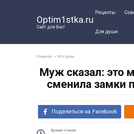
Перейти
к
Рецепты
Сов
Optim1stka.ru
контенту
Сайт для Вас!
Для души
Главная
»
Истории
Муж сказал: это м
сменила замки п
Поделиться на Facebook
Время чтения