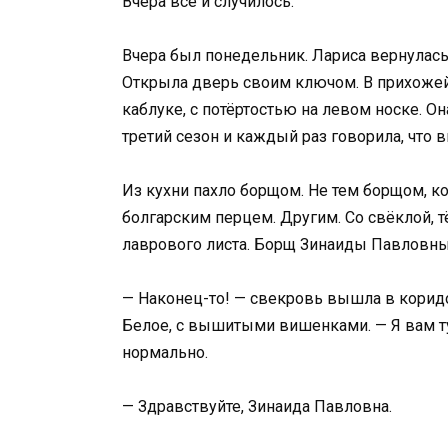
Вчера всё и случилось.
Вчера был понедельник. Лариса вернулась 
Открыла дверь своим ключом. В прихожей 
каблуке, с потёртостью на левом носке. Он
третий сезон и каждый раз говорила, что
Из кухни пахло борщом. Не тем борщом, ко
болгарским перцем. Другим. Со свёклой, тё
лаврового листа. Борщ Зинаиды Павловны
— Наконец-то! — свекровь вышла в коридо
Белое, с вышитыми вишенками. — Я вам ту
нормально.
— Здравствуйте, Зинаида Павловна.