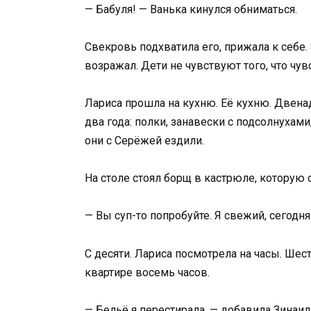
— Бабуля! — Ванька кинулся обниматься.
Свекровь подхватила его, прижала к себе.
возражал. Дети не чувствуют того, что чув
Лариса прошла на кухню. Её кухню. Двена
два года: полки, занавески с подсолнухами
они с Серёжей ездили.
На столе стоял борщ в кастрюле, которую 
— Вы суп-то попробуйте. Я свежий, сегодня 
С десяти. Лариса посмотрела на часы. Шес
квартире восемь часов.
— Бельё я перестирала, — добавила Зинаид