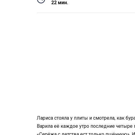
22 мин.
Лариса стояла у плиты и смотрела, как бу
Варила её каждое утро последние четыре 
«Серёжа с детства ест только пшённую». И 