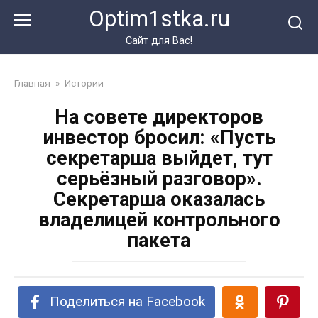
Перейти
Optim1stka.ru
к
контенту
Сайт для Вас!
Главная
»
Истории
На совете директоров
инвестор бросил: «Пусть
секретарша выйдет, тут
серьёзный разговор».
Секретарша оказалась
владелицей контрольного
пакета
Поделиться на Facebook