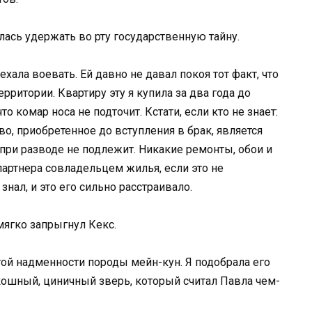
лась удержать во рту государственную тайну.
хала воевать. Ей давно не давал покоя тот факт, что
ритории. Квартиру эту я купила за два года до
о комар носа не подточит. Кстати, если кто не знает:
о, приобретенное до вступления в брак, является
при разводе не подлежит. Никакие ремонты, обои и
артнера совладельцем жилья, если это не
нал, и это его сильно расстраивало.
 мягко запрыгнул Кекс.
ой надменности породы мейн-кун. Я подобрала его
скошный, циничный зверь, который считал Павла чем-