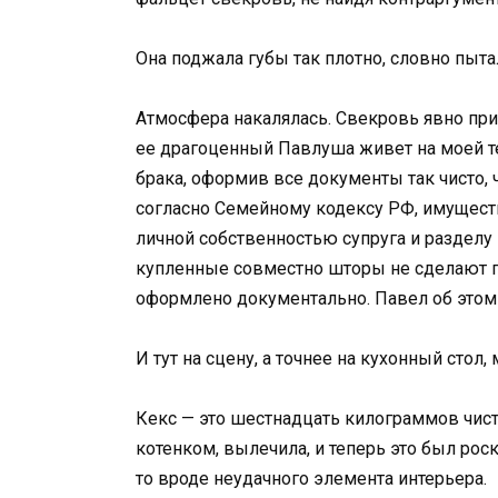
Она поджала губы так плотно, словно пыта
Атмосфера накалялась. Свекровь явно прие
ее драгоценный Павлуша живет на моей тер
брака, оформив все документы так чисто, чт
согласно Семейному кодексу РФ, имуществ
личной собственностью супруга и разделу 
купленные совместно шторы не сделают п
оформлено документально. Павел об этом з
И тут на сцену, а точнее на кухонный стол,
Кекс — это шестнадцать килограммов чист
котенком, вылечила, и теперь это был ро
то вроде неудачного элемента интерьера.