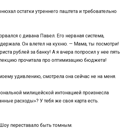
онюхал остатки утреннего паштета и требовательно
зорвался с дивана Павел. Его нервная система,
ержала. Он влетел на кухню. — Мама, ты посмотри!
иста рублей за банку! А я вчера попросил у нее пять
е лекцию прочитала про оптимизацию бюджета!
моему удивлению, смотрела она сейчас не на меня.
иональной милицейской интонацией произнесла
анные расходы»? У тебя же своя карта есть.
 Шоу переставало быть томным.