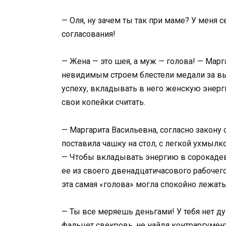
— Оля, ну зачем ты так при маме? У меня 
согласования!
— Жена — это шея, а муж — голова! — Марг
невидимым строем блестели медали за выс
успеху, вкладывать в него женскую энерги
свои копейки считать.
— Маргарита Васильевна, согласно закону с
поставила чашку на стол, с легкой ухмылк
— Чтобы вкладывать энергию в сорокадев
ее из своего двенадцатичасового рабочего 
эта самая «голова» могла спокойно лежать
— Ты все меряешь деньгами! У тебя нет ду
фальцет свекровь, не найдя контраргумен