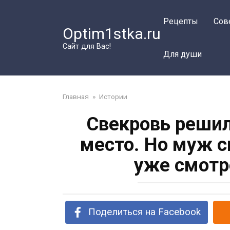
Перейти
к
Рецепты
Сов
Optim1stka.ru
контенту
Сайт для Вас!
Для души
Главная
»
Истории
Свекровь решил
место. Но муж с
уже смотр
Поделиться на Facebook