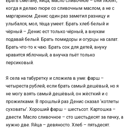
Брать сметану, яйца, масло сливочное – они любят,
когда я делаю пюре со сливочным маслом, а не с
маргарином. Денис один раз заметил разницу и
улыбался, мол, тёща умеет. Брать хлеб белый и
чёрный – Денис ест только чёрный, а внукам
подавай белый. Брать помидоры и огурцы на салат.
Брать что-то к чаю. Брать сок для детей, внуку
нравится яблочный, а внучка пьёт только
персиковый.
Я села на табуретку и сложила в уме: фарш –
четыреста рублей, если брать самый дешёвый, но я
не могу взять самый дешёвый, он жёсткий и с
прожилками. В прошлый раз Денис сказал ‘котлеты
суховаты’. Хороший фарш – шестьсот. Картошка –
двести. Масло сливочное – сто шестьдесят за пачку, а
нужно две. Яйца – девяносто. Хлеб – пятьдесят.