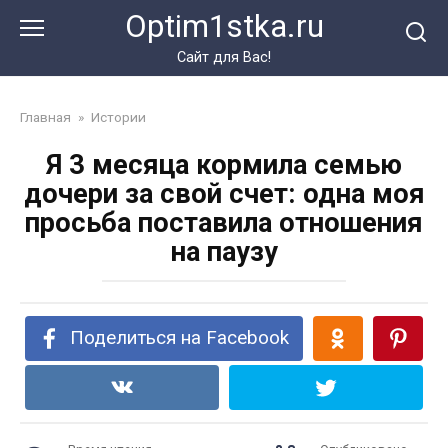
Перейти
Optim1stka.ru
к
контенту
Сайт для Вас!
Главная
»
Истории
Я 3 месяца кормила семью
дочери за свой счет: одна моя
просьба поставила отношения
на паузу
Поделиться на Facebook