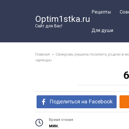
Перейти
к
Рецепты
Сов
Optim1stka.ru
контенту
Сайт для Вас!
Для души
Главная
»
Свекровь решила поселить родню в мо
«аренда»
6
Поделиться на Facebook
Время чтения
мин.