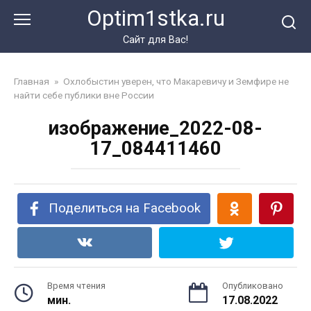
Перейти
Optim1stka.ru
к
контенту
Сайт для Вас!
Главная
»
Охлобыстин уверен, что Макаревичу и Земфире не
найти себе публики вне России
изображение_2022-08-
17_084411460
Поделиться на Facebook
Время чтения
Опубликовано
мин.
17.08.2022