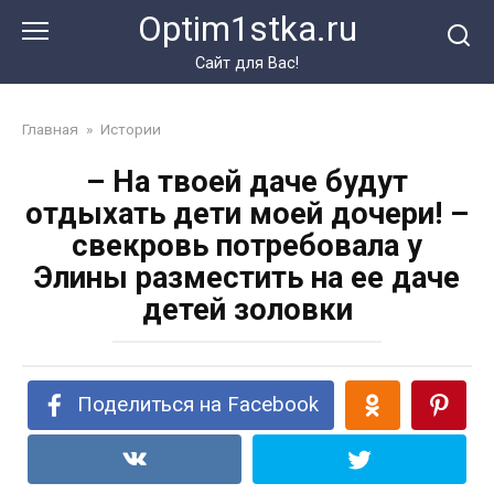
Перейти
Optim1stka.ru
к
контенту
Сайт для Вас!
Главная
»
Истории
– На твоей даче будут
отдыхать дети моей дочери! –
свекровь потребовала у
Элины разместить на ее даче
детей золовки
Поделиться на Facebook