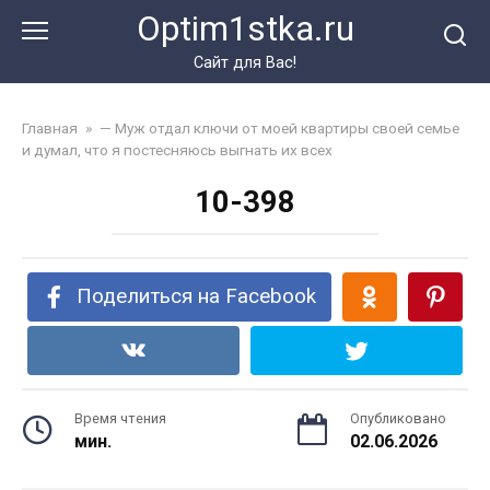
Перейти
Optim1stka.ru
к
контенту
Сайт для Вас!
Главная
»
— Муж отдал ключи от моей квартиры своей семье
и думал, что я постесняюсь выгнать их всех
10-398
Поделиться на Facebook
Время чтения
Опубликовано
мин.
02.06.2026