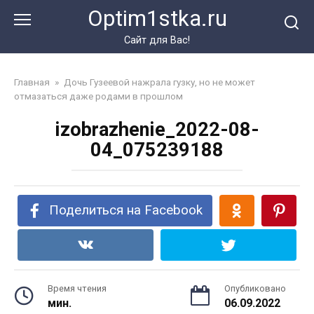
Перейти
Optim1stka.ru
к
контенту
Сайт для Вас!
Главная
»
Дочь Гузеевой нажрала гузку, но не может
отмазаться даже родами в прошлом
izobrazhenie_2022-08-
04_075239188
Поделиться на Facebook
Время чтения
Опубликовано
мин.
06.09.2022