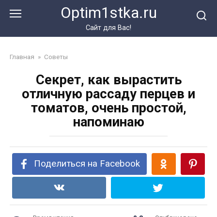
Перейти
Optim1stka.ru
к
контенту
Сайт для Вас!
Главная
»
Советы
Секрет, как вырастить
отличную рассаду перцев и
томатов, очень простой,
напоминаю
Поделиться на Facebook