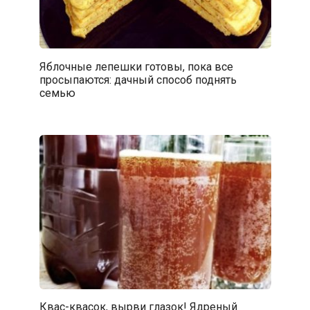
Яблочные лепешки готовы, пока все
просыпаются: дачный способ поднять
семью
Квас-квасок, вырви глазок! Ядреный