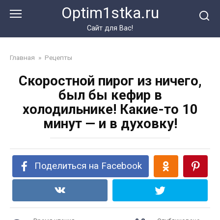
Перейти
Optim1stka.ru
к
контенту
Сайт для Вас!
Главная
»
Рецепты
Скоростной пирог из ничего,
был бы кефир в
холодильнике! Какие-то 10
минут — и в духовку!
Поделиться на Facebook