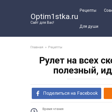
Перейти
к
Рецепты
Сов
Optim1stka.ru
контенту
Сайт для Вас!
Для души
Главная
»
Рецепты
Рулет на всех с
полезный, ид
Поделиться на Facebook
Время чтения