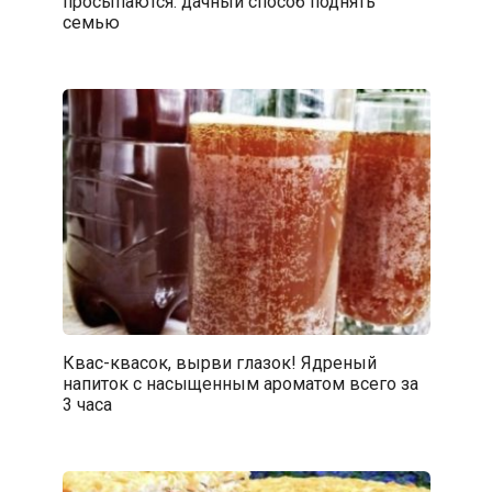
просыпаются: дачный способ поднять
семью
Квас-квасок, вырви глазок! Ядреный
напиток с насыщенным ароматом всего за
3 часа