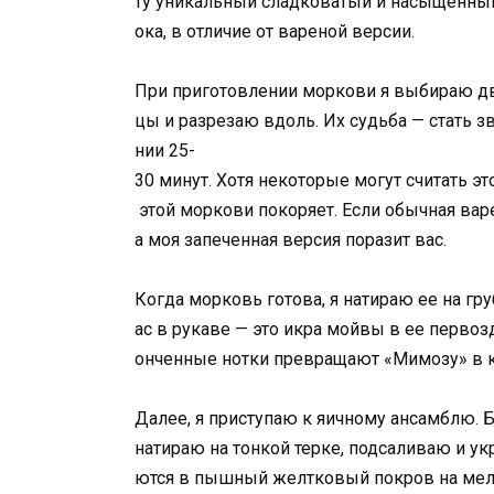
ту уникальный сладковатый и насыщенный 
ока, в отличие от вареной версии.
При приготовлении моркови я выбираю дв
цы и разрезаю вдоль. Их судьба — стать 
нии 25-
30 минут. Хотя некоторые могут считать э
этой моркови покоряет. Если обычная варе
а моя запеченная версия поразит вас.
Когда морковь готова, я натираю ее на гр
ас в рукаве — это икра мойвы в ее первозд
онченные нотки превращают «Мимозу» в 
Далее, я приступаю к яичному ансамблю. 
натираю на тонкой терке, подсаливаю и 
ются в пышный желтковый покров на мел