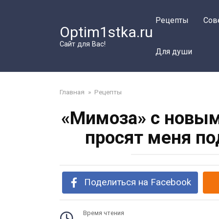
Перейти
к
Рецепты
Сов
Optim1stka.ru
контенту
Сайт для Вас!
Для души
Главная
»
Рецепты
«Мимоза» с новым
просят меня по
Поделиться на Facebook
Время чтения