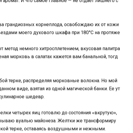
аромат. И что самое главное — не отдает лишнего с
а грандиозных корнеплода, освобождаю их от кожи
звездами моего духового шкафа при 180°C на протяже
тот метод немного хитросплетением, вкусовая палитра
ная морковь в салатах кажется вам банальной, тогд
убой терке, распределяя морковные волокна. Но мой
анном виде, взятая из одной магической банки. Ее ут
кулинарное шедевр.
Белки четырех яиц готовлю до состояния «вкрутую»,
укрываю вуалью майонеза. Желтки же трансформиру
кой терке, оставаясь воздушными и нежными.