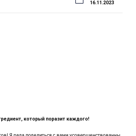
16.11.2023
гредиент, который поразит каждого!
ов! Я рада поделиться с вами усовершенствованны