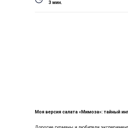
3 мин.
Моя версия салата «Мимоза»: тайный ин
Дорогие гурманы и любители эксперимент