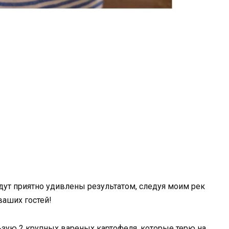
дут приятно удивлены результатом, следуя моим рек
ваших гостей!
ьзую 2 крупных вареных картофеля, которые терю на