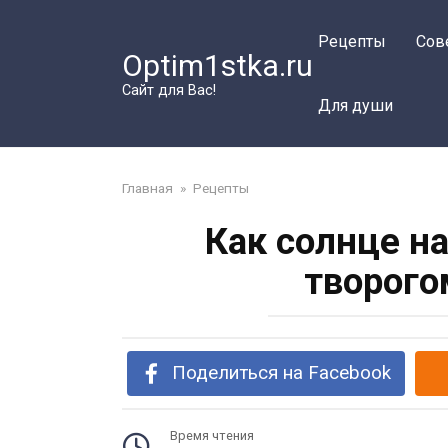
Перейти
к
Рецепты
Сов
Optim1stka.ru
контенту
Сайт для Вас!
Для души
Главная
»
Рецепты
Как солнце на
творого
Поделиться на Facebook
Время чтения