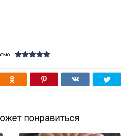
атью
ожет понравиться