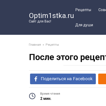
Перейти
к
Рецепты
Сов
Optim1stka.ru
контенту
Сайт для Вас!
Для души
Главная
»
Рецепты
После этого реце
Поделиться на Facebook
Время чтения
2 мин.