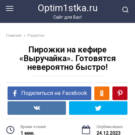
Перейти
Optim1stka.ru
к
контенту
Сайт для Вас!
Главная
»
Рецепты
Пирожки на кефире
«Выручайка». Готовятся
невероятно быстро!
Поделиться на Facebook
Время чтения
Опубликовано
1 мин.
24.12.2023