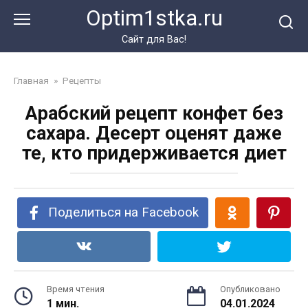
Перейти
Optim1stka.ru
к
контенту
Сайт для Вас!
Главная
»
Рецепты
Арабский рецепт конфет без
сахара. Десерт оценят даже
те, кто придерживается диет
Поделиться на Facebook
Время чтения
Опубликовано
1 мин.
04.01.2024